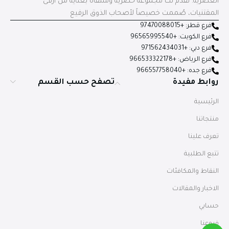
العصرية. نقدم لك مجموعة حصرية ومنتقاة بعناية من أرقى
المقتنيات، صُممت خصيصاً لأصحاب الذوق الرفيع
فرع قطر: +97470088015
فرع الكويت: +96565995540
فرع دبي: +971562434031
فرع الرياض: +966533322178
فرع جده: +966557758040
روابط مفيدة
تصفح حسب القسم
الرئيسية
منتجاتنا
تعرف علينا
تتبع الطلبية
النقاط والمكافئات
الاخبار والمقالات
حسابي
فروعنا