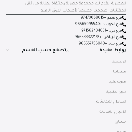
العصرية. نقدم لك مجموعة حصرية ومنتقاة بعناية من أرقى
المقتنيات، صُممت خصيصاً لأصحاب الذوق الرفيع
فرع قطر: +97470088015
فرع الكويت: +96565995540
فرع دبي: +971562434031
فرع الرياض: +966533322178
فرع جده: +966557758040
روابط مفيدة
تصفح حسب القسم
الرئيسية
منتجاتنا
تعرف علينا
تتبع الطلبية
النقاط والمكافئات
الاخبار والمقالات
حسابي
فروعنا