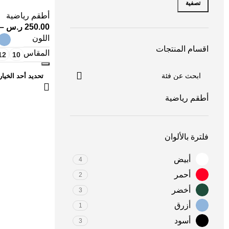
تصفية
وأناقة يومية من 
أطقم رياضية
250.00
ر.س
–
اللون
اقسام المنتجات
المقاس
12
10
تحديد أحد الخيا
أطقم رياضية
فلترة بالألوان
أبيض
4
أحمر
2
أخضر
3
أزرق
1
أسود
3