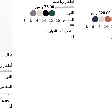
أطقم رياضية
أكتيفاتو
75.00
ر.س
100.00
ر.س
اللون
320.00
ر.س
المقاس
8
6
4
14
12
10
8
6
4
14
تحديد أحد الخيارات
رات
تراك س
وتيشيرت
أطقم ري
عالية ال
100.00
ر
اللون
المقاس
تحديد أ