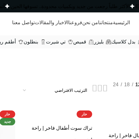
الأكثر طلباً رجعت من جديد وبكميات محدودة..
الرئيسية
منتجاتنا
من نحن
فروعنا
الاخبار والمقالات
تواصل معنا
بدل كلاسيك
بليزر
قميص
تي شيرت
بنطلون
أطقم ري
24
18
1
-25%
-25%
حار
حار
جديد
تراك سوت أطفال فاخر | راحة
وأناقة يومية من أكتيفاتو
ل فاخر | راحة