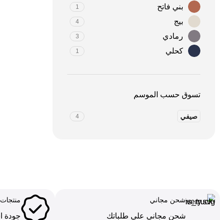
بني فاتح
1
بيج
4
رمادي
3
كحلي
1
تسوق حسب الموسم
صيفي
4
شحن مجاني
منتجات أص
شحن مجاني علي طلباتك
جودة ا