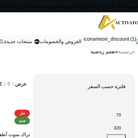
حصرياً لك: تمتع بخصم 10% على أرقى اختياراتك لفترة محدودة، استخدم الكود: ELITE15.
العروض والخصومات
منتجات جديدة
الرئيسية
أطقم رياضية
عرض
9
2
فلترة حسب السعر
-22%
حار
جديد
تراك سوت أطفا