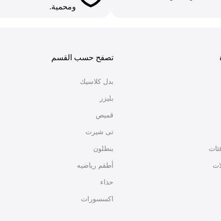
ومحمية.
تصفح حسب القسم
بدل كلاسيك
بليزر
قميص
تى شيرت
فئات
بنطلون
ات
أطقم رياضيه
حذاء
اكسسورات