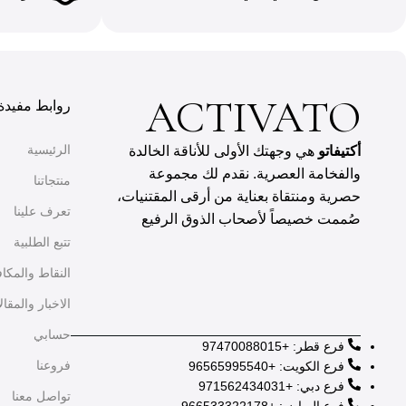
ACTIVATO
روابط مفيدة
الرئيسية
أكتيفاتو
هي وجهتك الأولى للأناقة الخالدة
والفخامة العصرية. نقدم لك مجموعة
منتجاتنا
حصرية ومنتقاة بعناية من أرقى المقتنيات،
تعرف علينا
صُممت خصيصاً لأصحاب الذوق الرفيع
تتبع الطلبية
النقاط والمكا
الاخبار والمقال
حسابي
فرع قطر: +97470088015
فروعنا
فرع الكويت: +96565995540
فرع دبي: +971562434031
تواصل معنا
فرع الرياض: +966533322178