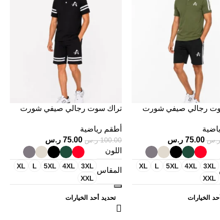
وت رجالي صيفي شورت
تراك سوت رجالي صيفي شورت
 نصف كم بخامة تركية
وتيشيرت نصف كم بخامة تركية
اضية
أطقم رياضية
جودة
عالية الجودة
75.00
ر.س
75.00
ر.س
.س
100.00
ر.س
اللون
XL
L
5XL
4XL
3XL
XL
L
5XL
4XL
3XL
المقاس
XXL
XXL
حد الخيارات
تحديد أحد الخيارات