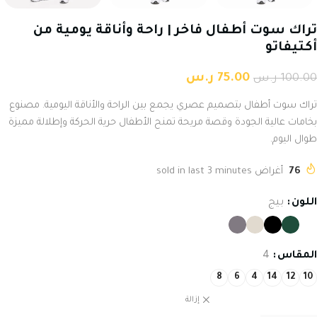
تراك سوت أطفال فاخر | راحة وأناقة يومية من
أكتيفاتو
75.00
ر.س
100.00
ر.س
تراك سوت أطفال بتصميم عصري يجمع بين الراحة والأناقة اليومية. مصنوع
بخامات عالية الجودة وقصة مريحة تمنح الأطفال حرية الحركة وإطلالة مميزة
طوال اليوم.
76
أغراض sold in last 3 minutes
اللون
بيج
المقاس
4
8
6
4
14
12
10
إزالة