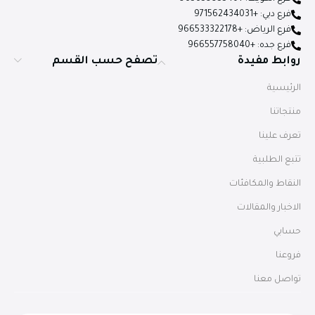
فرع دبي: +971562434031
فرع الرياض: +966533322178
فرع جده: +966557758040
روابط مفيدة
تصفح حسب القسم
الرئيسية
منتجاتنا
تعرف علينا
تتبع الطلبية
النقاط والمكافئات
الاخبار والمقالات
حسابي
فروعنا
تواصل معنا