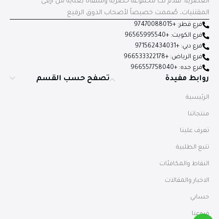
العصرية. نقدم لك مجموعة حصرية ومنتقاة بعناية من أرقى
المقتنيات، صُممت خصيصاً لأصحاب الذوق الرفيع
فرع قطر: +97470088015
فرع الكويت: +96565995540
فرع دبي: +971562434031
فرع الرياض: +966533322178
فرع جده: +966557758040
روابط مفيدة
تصفح حسب القسم
الرئيسية
منتجاتنا
تعرف علينا
تتبع الطلبية
النقاط والمكافئات
الاخبار والمقالات
حسابي
فروعنا