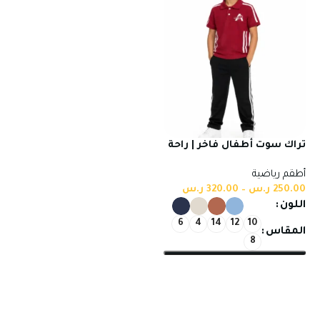
تراك سوت أطفال فاخر | راحة
وأناقة يومية من أكتيفاتو
أطقم رياضية
250.00
ر.س
–
320.00
ر.س
اللون
6
4
14
12
10
المقاس
8
تحديد أحد الخيارات