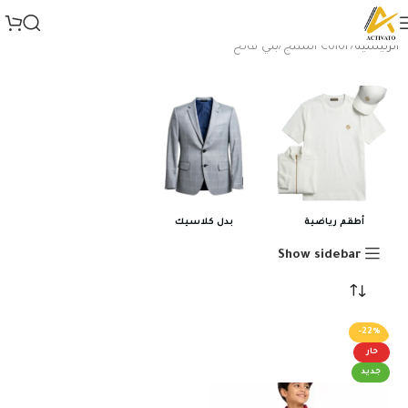
الرئيسية
Color المنتج
بني فاتح
أطقم رياضية
بدل كلاسيك
Show sidebar
-22%
حار
جديد