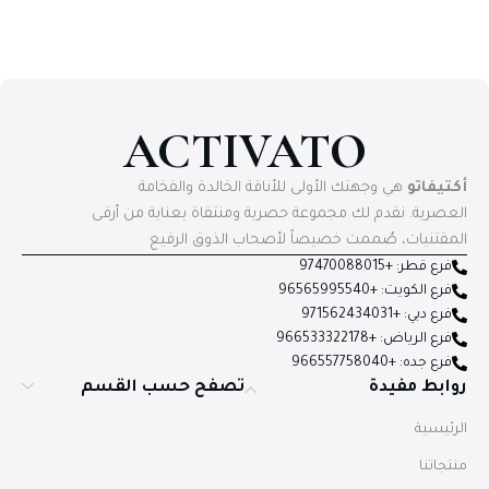
ACTIVATO
أكتيفاتو
هي وجهتك الأولى للأناقة الخالدة والفخامة
العصرية. نقدم لك مجموعة حصرية ومنتقاة بعناية من أرقى
المقتنيات، صُممت خصيصاً لأصحاب الذوق الرفيع
فرع قطر: +97470088015
فرع الكويت: +96565995540
فرع دبي: +971562434031
فرع الرياض: +966533322178
فرع جده: +966557758040
روابط مفيدة
تصفح حسب القسم
الرئيسية
منتجاتنا