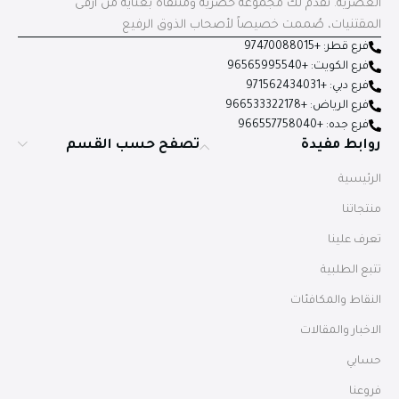
العصرية. نقدم لك مجموعة حصرية ومنتقاة بعناية من أرقى
المقتنيات، صُممت خصيصاً لأصحاب الذوق الرفيع
فرع قطر: +97470088015
فرع الكويت: +96565995540
فرع دبي: +971562434031
فرع الرياض: +966533322178
فرع جده: +966557758040
روابط مفيدة
تصفح حسب القسم
الرئيسية
منتجاتنا
تعرف علينا
تتبع الطلبية
النقاط والمكافئات
الاخبار والمقالات
حسابي
فروعنا