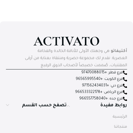
ACTIVATO
أكتيفاتو
هي وجهتك الأولى للأناقة الخالدة والفخامة
العصرية. نقدم لك مجموعة حصرية ومنتقاة بعناية من أرقى
المقتنيات، صُممت خصيصاً لأصحاب الذوق الرفيع
فرع قطر: +97470088015
فرع الكويت: +96565995540
فرع دبي: +971562434031
فرع الرياض: +966533322178
فرع جده: +966557758040
روابط مفيدة
تصفح حسب القسم
الرئيسية
منتجاتنا