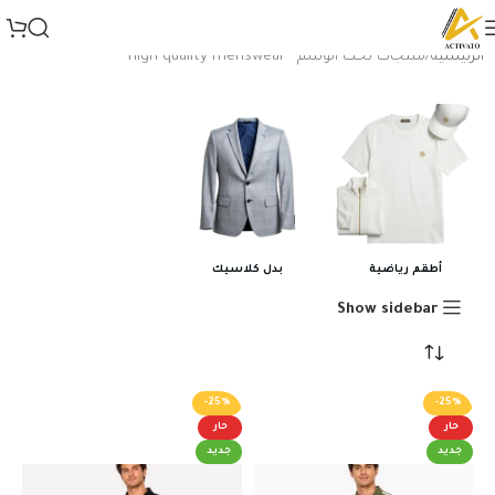
الرئيسية
منتجات تحت الوسم “high quality menswear”
أطقم رياضية
بدل كلاسيك
Show sidebar
-25%
-25%
حار
حار
جديد
جديد