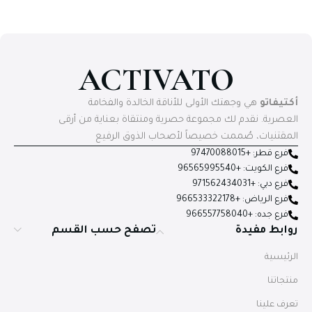
ACTIVATO
أكتيفاتو
هي وجهتك الأولى للأناقة الخالدة والفخامة
العصرية. نقدم لك مجموعة حصرية ومنتقاة بعناية من أرقى
المقتنيات، صُممت خصيصاً لأصحاب الذوق الرفيع
فرع قطر: +97470088015
فرع الكويت: +96565995540
فرع دبي: +971562434031
فرع الرياض: +966533322178
فرع جده: +966557758040
روابط مفيدة
تصفح حسب القسم
الرئيسية
منتجاتنا
تعرف علينا