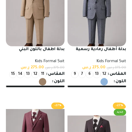
بدلة أطفال رمادية رسمية
بدلة اطفال باللون البني
بخامة تركي عالية الجودة
بخامات عالية الجودة و
Kids Formal Suit
Kids Formal Suit
للمناسبات
تصميم احترافي للمناسبات
275.00
ر.س
275.00
ر.س
375.00
ر.س
375.00
ر.س
المقاس
المقاس
15
14
13
12
11
9
7
6
13
12
اللون
اللون
تحديد أحد الخيارات
تحديد أحد الخيارات
-27%
-27%
جديد