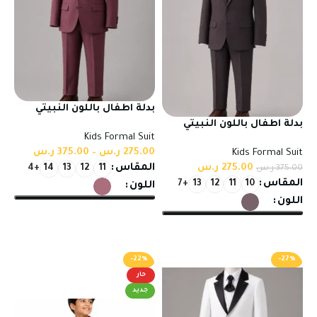
بدلة اطفال باللون النبيتي
الفاتح من اكتيفاتو | بدلة
بدلة اطفال باللون النبيتي
Kids Formal Suit
عالية الجودة بصناعة تركية
الغامق بخامة عالية الجودة
275.00
ر.س
–
375.00
ر.س
Kids Formal Suit
وصناعة تركية
275.00
ر.س
المقاس
375.00
ر.س
+4
14
13
12
11
المقاس
+7
13
12
11
10
اللون
اللون
تحديد أحد الخيارات
تحديد أحد الخيارات
-22%
-27%
حار
جديد