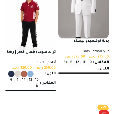
بدلة توكسيدو بيضاء
بتصميم مميز وخامات عالية
Kids Formal Suit
الجودة
تراك سوت أطفال فاخر | راحة
275.00
ر.س
–
375.00
ر.س
وأناقة يومية من أكتيفاتو
المقاس
أطقم رياضية
+3
13
12
11
10
250.00
ر.س
–
320.00
ر.س
اللون
اللون
تحديد أحد الخيارات
6
4
14
12
10
المقاس
8
تحديد أحد الخيارات
-25%
حار