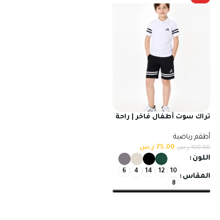
تراك سوت أطفال فاخر | راحة
وأناقة يومية من أكتيفاتو
أطقم رياضية
75.00
ر.س
100.00
ر.س
اللون
6
4
14
12
10
المقاس
8
تحديد أحد الخيارات