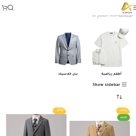
الرئيسية
size المنتج
12
أطقم رياضية
بدل كلاسيك
Show sidebar
-27%
-27%
جديد