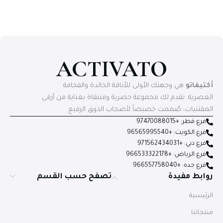
ACTIVATO
أكتيفاتو
هي وجهتك الأولى للأناقة الخالدة والفخامة
العصرية. نقدم لك مجموعة حصرية ومنتقاة بعناية من أرقى
المقتنيات، صُممت خصيصاً لأصحاب الذوق الرفيع
فرع قطر: +97470088015
فرع الكويت: +96565995540
فرع دبي: +971562434031
فرع الرياض: +966533322178
فرع جده: +966557758040
روابط مفيدة
تصفح حسب القسم
الرئيسية
منتجاتنا