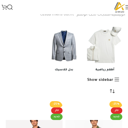
الرئيسية
منتجات تحت الوسم “casual mens outfit”
أطقم رياضية
بدل كلاسيك
Show sidebar
-25%
-25%
حار
حار
جديد
جديد