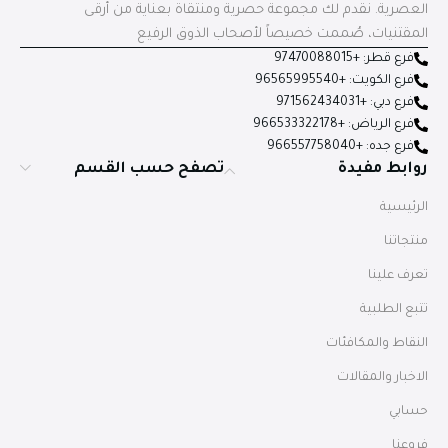
العصرية. نقدم لك مجموعة حصرية ومنتقاة بعناية من أرقى
المقتنيات، صُممت خصيصاً لأصحاب الذوق الرفيع
فرع قطر: +97470088015
فرع الكويت: +96565995540
فرع دبي: +971562434031
فرع الرياض: +966533322178
فرع جده: +966557758040
روابط مفيدة
تصفح حسب القسم
الرئيسية
منتجاتنا
تعرف علينا
تتبع الطلبية
النقاط والمكافئات
الاخبار والمقالات
حسابي
فروعنا