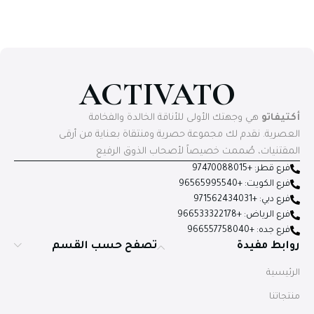
ACTIVATO
أكتيفاتو
هي وجهتك الأولى للأناقة الخالدة والفخامة
العصرية. نقدم لك مجموعة حصرية ومنتقاة بعناية من أرقى
المقتنيات، صُممت خصيصاً لأصحاب الذوق الرفيع
فرع قطر: +97470088015
فرع الكويت: +96565995540
فرع دبي: +971562434031
فرع الرياض: +966533322178
فرع جده: +966557758040
روابط مفيدة
تصفح حسب القسم
الرئيسية
منتجاتنا