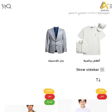
الرئيسية
Color المنتج
أخضر
أطقم رياضية
بدل كلاسيك
Show sidebar
-25%
-25%
حار
حار
جديد