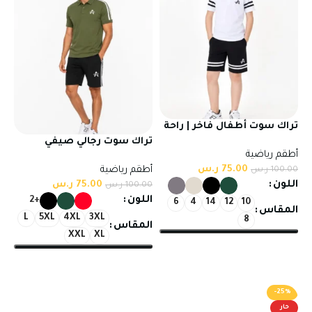
تراك سوت أطفال فاخر | راحة
وأناقة يومية من أكتيفاتو
تراك سوت رجالي صيفي
أطقم رياضية
شورت وتيشيرت نصف كم
75.00
ر.س
100.00
ر.س
أطقم رياضية
بخامة تركية عالية الجودة
اللون
75.00
ر.س
100.00
ر.س
اللون
+2
6
4
14
12
10
المقاس
L
5XL
4XL
3XL
8
المقاس
XXL
XL
تحديد أحد الخيارات
تحديد أحد الخيارات
-25%
حار