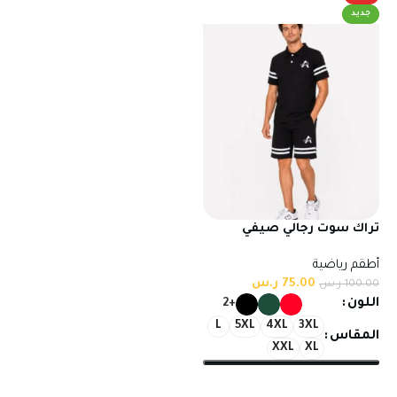
جديد
تراك سوت رجالي صيفي
شورت وتيشيرت نصف كم
أطقم رياضية
بخامة تركية عالية الجودة
75.00
ر.س
100.00
ر.س
اللون
+2
L
5XL
4XL
3XL
المقاس
XXL
XL
تحديد أحد الخيارات